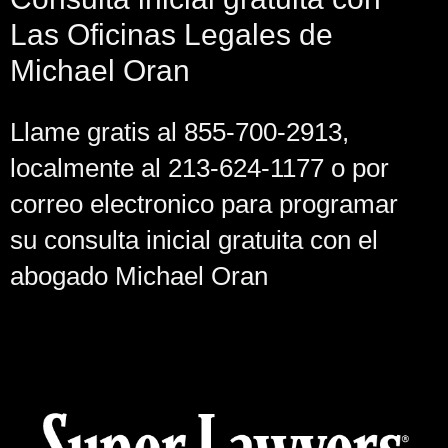
Las Oficinas Legales de
Michael Oran
Llame gratis al 855-700-2913,
localmente al 213-624-1177 o por
correo electronico para programar
su consulta inicial gratuita con el
abogado Michael Oran
Cases Against the Federal, State or County Government