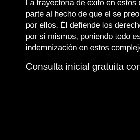
La trayectoria de éxito en estos
parte al hecho de que el se preo
por ellos. Él defiende los dere
por sí mismos, poniendo todo es
indemnización en estos complej
Consulta inicial gratuita c
Oran
Llame gratis al 855-700-2913, l
electronico para programar su co
Michael Oran