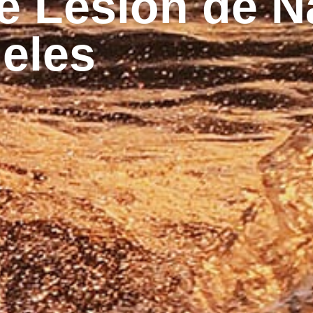
 Lesion de N
eles