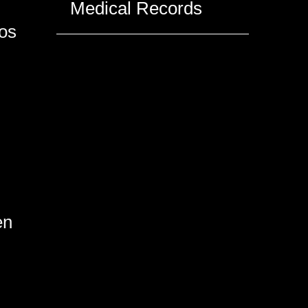
Medical Records
los
en