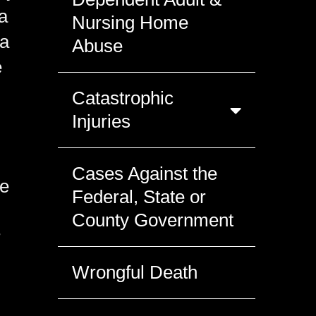
a
Nursing Home
la
Abuse
e
Catastrophic
Injuries
Cases Against the
se
Federal, State or
County Government
r
Wrongful Death