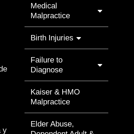
Medical
Malpractice
Birth Injuries
Failure to
de
Diagnose
Kaiser & HMO
Malpractice
Elder Abuse,
 y
Dependent Adult &